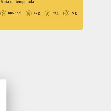
Fruta de temporada
664 Kcal
74 g
25 g
19 g