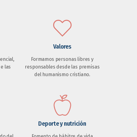
Valores
ncial,
Formamos personas libres y
de las
responsables desde las premisas
del humanismo cristiano.
Deporte y nutrición
do del
Fomento de hábitos de vida