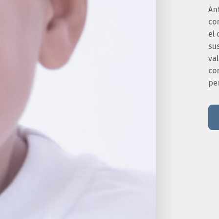
An
co
el 
sus
va
co
pe