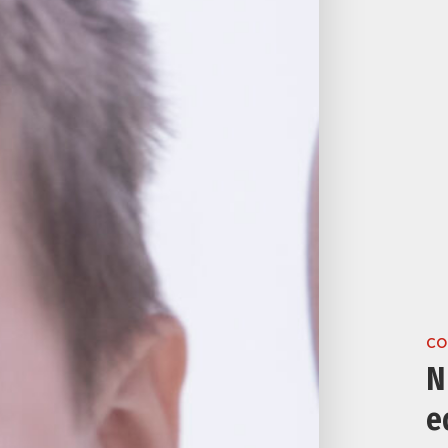
CO
N
e