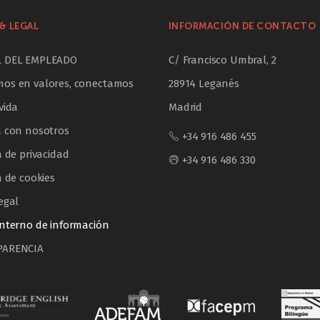
& LEGAL
INFORMACIÓN DE CONTACTO
L DEL EMPLEADO
C/ Francisco Umbral, 2
os en valores, conectamos
28914 Leganés
vida
Madrid
a con nosotros
+34 916 486 455
a de privacidad
+34 916 486 330
a de cookies
egal
interno de información
PARENCIA