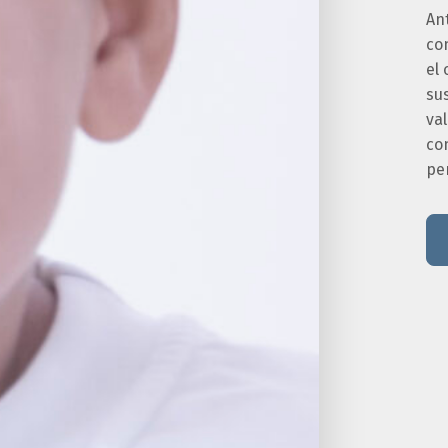
An
co
el 
sus
va
co
pe