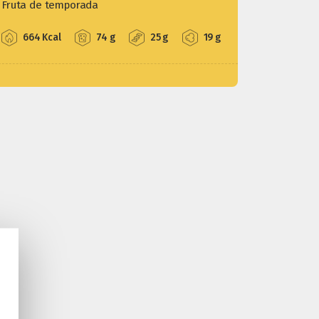
Fruta de temporada
664 Kcal
74 g
25 g
19 g