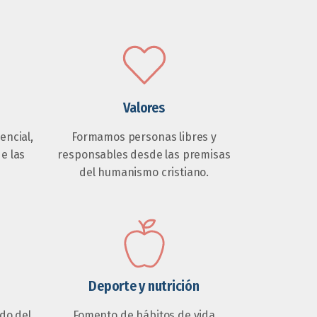
Valores
ncial,
Formamos personas libres y
de las
responsables desde las premisas
del humanismo cristiano.
Deporte y nutrición
do del
Fomento de hábitos de vida