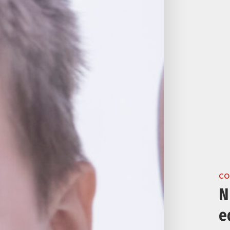
CO
N
e