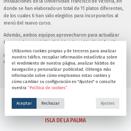
instalaciones de la Universidad Francisco de Victoria, en
donde se han elaborado un total de 11 platos diferentes,
de los cuales 6 han sido elegidos para incorporarlos al
menú del nuevo curso.
Además, ambos equipos aprovecharon para actualizar
temas sobre nutrición dirigida a la población infantil.
Utilizamos cookies propias y de terceros para analizar
¡¡Deseando arrancar el nuevo curso para todos nuestros
nuestro tráfico, recopilar información estadística sobre
comensales!!
el rendimiento de nuestra página, analizar hábitos de
navegación y personalizar publicidad. Obtenga más
información sobre cómo empleamos estas cookies y
cómo cambiar su configuración en "Ajustes" o consulte
nuestra
“Política de cookies”.
Aceptar
Rechazar
Ajustes
EL COLEGIO ANTANES ORGANIZA UNA CARRERA
SOLIDARIA PARA AYUDAR A LOS PALMEROS DE LA
ISLA DE LA PALMA