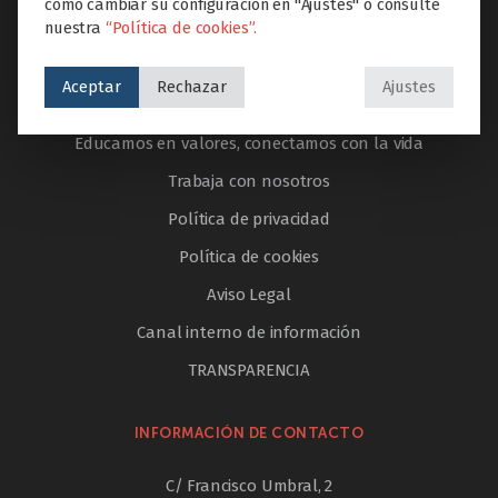
cómo cambiar su configuración en "Ajustes" o consulte
nuestra
“Política de cookies”.
AYUDA & LEGAL
Aceptar
Rechazar
Ajustes
PORTAL DEL EMPLEADO
Educamos en valores, conectamos con la vida
Trabaja con nosotros
Política de privacidad
Política de cookies
Aviso Legal
Canal interno de información
TRANSPARENCIA
INFORMACIÓN DE CONTACTO
C/ Francisco Umbral, 2