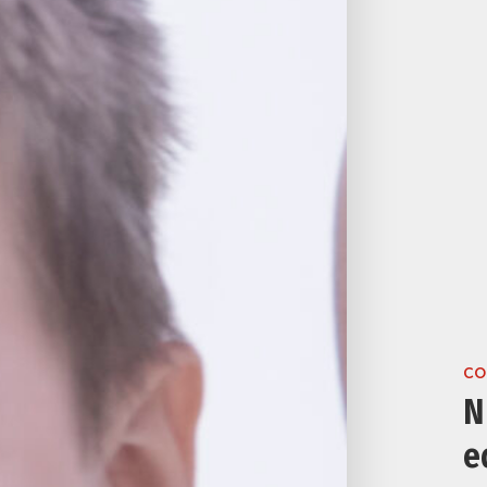
CO
N
e