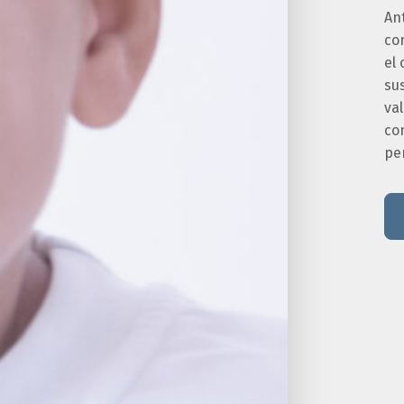
An
co
el 
sus
va
co
pe