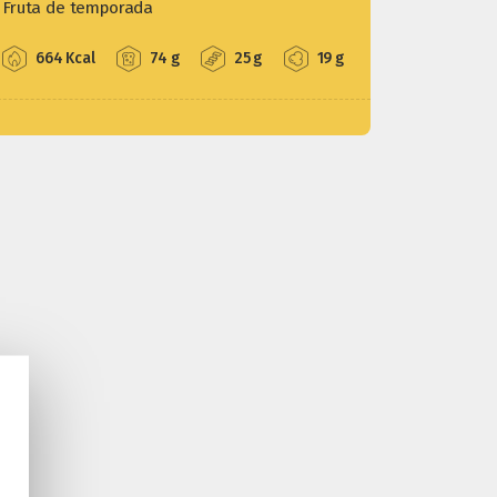
Fruta de temporada
664 Kcal
74 g
25 g
19 g