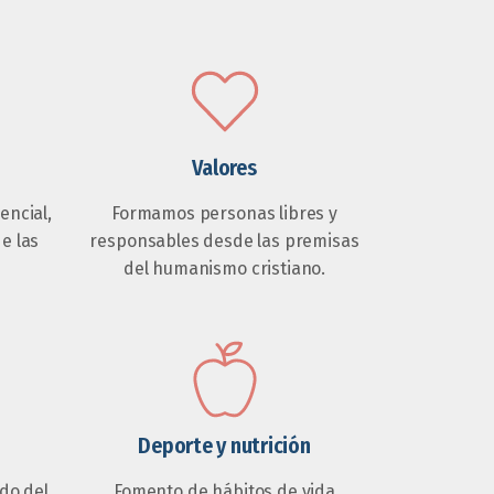
Valores
ncial,
Formamos personas libres y
de las
responsables desde las premisas
del humanismo cristiano.
Deporte y nutrición
do del
Fomento de hábitos de vida