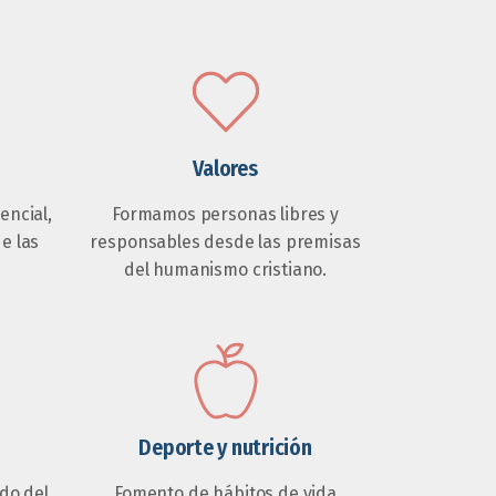
Valores
ncial,
Formamos personas libres y
de las
responsables desde las premisas
del humanismo cristiano.
Deporte y nutrición
do del
Fomento de hábitos de vida