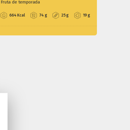
Fruta de temporada
664 Kcal
74 g
25 g
19 g