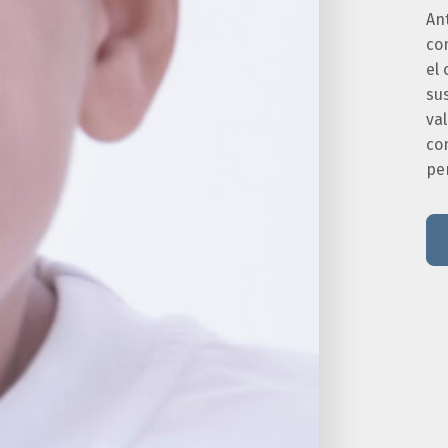
An
co
el 
sus
va
co
pe