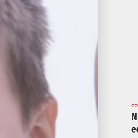
CO
N
e