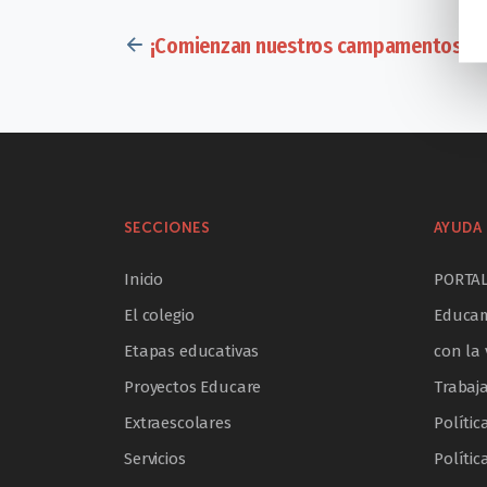
¡Comienzan nuestros campamentos de
SECCIONES
AYUDA 
Inicio
PORTA
El colegio
Educam
Etapas educativas
con la 
Proyectos Educare
Trabaj
Extraescolares
Polític
Servicios
Polític