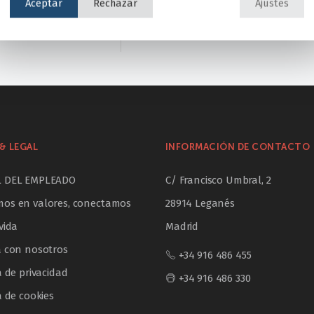
Aceptar
Rechazar
Ajustes
 verano!
¿Cómo afecta el uso d
& LEGAL
INFORMACIÓN DE CONTACTO
L DEL EMPLEADO
C/ Francisco Umbral, 2
os en valores, conectamos
28914 Leganés
vida
Madrid
a con nosotros
+34 916 486 455
a de privacidad
+34 916 486 330
a de cookies