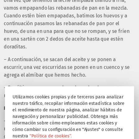
Una vez que tenemos la leche templada tirando a fría,
vamos empapando las rebanadas de pan en la mezcla.
Cuando estén bien empapadas, batimos los huevos y a
continuación pasamos las rebanadas de pan por el
huevo, de una en una para que no se rompan, y se fríen
en una sartén con 2 dedos de aceite hasta que estén
doraditas.
– A continuación, se sacan del aceite y se ponen a
escurrir, una vez escurridas se ponen en un cuenco y se
agrega el almíbar que hemos hecho.
– Por último, empanamos las rebanadas de pan en una
mezcla de azúcar y canela.
Utilizamos cookies propias y de terceros para analizar
nuestro tráfico, recopilar información estadística sobre
Preparación del Almíbar:
el rendimiento de nuestra página, analizar hábitos de
navegación y personalizar publicidad. Obtenga más
– Infusionar todos los ingredientes en una olla y dejar
información sobre cómo empleamos estas cookies y
reducir hasta que la mezcla quede melosa como el
cómo cambiar su configuración en "Ajustes" o consulte
nuestra
“Política de cookies”.
caramelo.