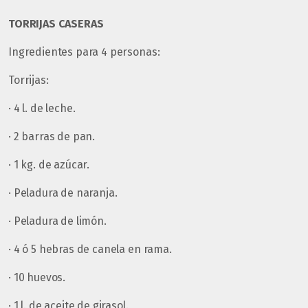
TORRIJAS CASERAS
Ingredientes para 4 personas:
Torrijas:
· 4 l. de leche.
· 2 barras de pan.
· 1 kg. de azúcar.
· Peladura de naranja.
· Peladura de limón.
· 4 ó 5 hebras de canela en rama.
· 10 huevos.
· 1 l. de aceite de girasol.