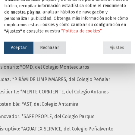
tráfico, recopilar información estadística sobre el rendimiento
de nuestra página, analizar hábitos de navegación y
personalizar publicidad. Obtenga más información sobre cómo
empleamos estas cookies y cómo cambiar su configuración en
en tuvo el honor de contar con la visita de Don David Pérez Ga
"Ajustes" o consulte nuestra
“Política de cookies”.
y Doña Begoña de la Fuente, jefa de los servicios municipales d
a de premios junto a Don Carlos Madruga*, presidente de Ed
Aceptar
Rechazar
Ajustes
tos galardonados:
ionario: *OMD, del Colegio Montesclaros
daz: *PIRÁMIDE LIMPIAMARES, del Colegio Peñalar
siliente: *MENTE CORRIENTE, del Colegio Antanes
tenible: *AST, del Colegio Antamira
novador: *SAFE PEOPLE, del Colegio Parque
sruptivo: *AQUATEX SERVICE, del Colegio Peñalvento