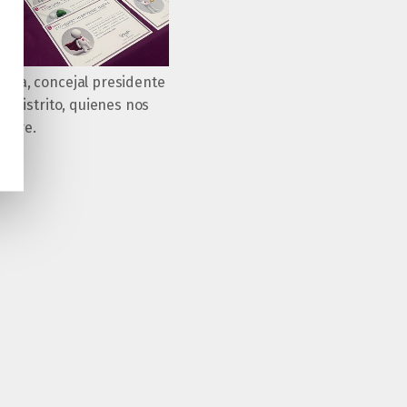
rcía, concejal presidente
el distrito, quienes nos
ucare.