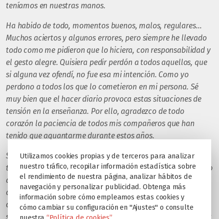
teníamos en nuestras manos.
Ha habido de todo, momentos buenos, malos, regulares…
Muchos aciertos y algunos errores, pero siempre he llevado
todo como me pidieron que lo hiciera, con responsabilidad y
el gesto alegre. Quisiera pedir perdón a todos aquellos, que
si alguna vez ofendí, no fue esa mi intención. Como yo
perdono a todos los que lo cometieron en mi persona. Sé
muy bien que el hacer diario provoca estas situaciones de
tensión en la enseñanza. Por ello, agradezco de todo
corazón la paciencia de todos mis compañeros que han
tenido que aguantarme durante estos años.
Si quisiera dedicar estas últimas letras a mis alumnos de
Utilizamos cookies propias y de terceros para analizar
nuestro tráfico, recopilar información estadística sobre
todos estos años. Yo soy lo que soy por vosotros, y me refiero
el rendimiento de nuestra página, analizar hábitos de
a todos sin excepción; fuisteis vosotros los que me hicisteis
navegación y personalizar publicidad. Obtenga más
crecer como docente y como persona, los que no me
información sobre cómo empleamos estas cookies y
dejasteis envejecer de alma y los que habéis dado también,
cómo cambiar su configuración en "Ajustes" o consulte
sencillas pero honestas, vuestras enseñanzas. Sí, un profesor
nuestra
“Política de cookies”.